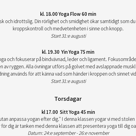
kl. 18.00 Yoga Flow 60 min
sk och idrottslig. Din rörlighet och smidighet ökar samtidigt som d
kroppskontroll och medvetenheten i sinne och knopp.
Start 31:e augusti
kl. 19.30 Yin Yoga 75 min
yoga och fokuserar på bindvävnad, leder och ligament. Fokusområden 
av ryggen. Alla övningar utförs på golvet med avslappnade muskler 
ing används för att känna vad som händer i kroppen och sinnet vid 
Start 31:e augusti
Torsdagar
kl 17.00 Sitt Yoga 45 min
 utan anpassa yogan efter dig." I denna klassen yogar vi med stolen
är för dig är tanken med denna klassen att presentera yoga till dig o
​Datum: 24:e september - 26:e november