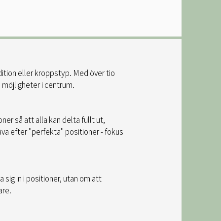
dition eller kroppstyp. Med över tio
 möjligheter i centrum.
er så att alla kan delta fullt ut,
va efter "perfekta" positioner - fokus
 sig in i positioner, utan om att
are.