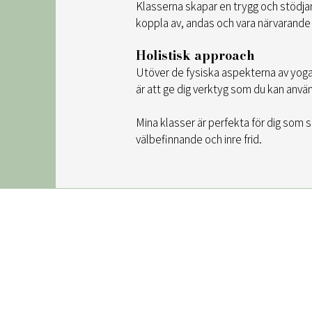
Klasserna skapar en trygg och stödjan
koppla av, andas och vara närvarande 
Holistisk approach
Utöver de fysiska aspekterna av yoga
är att ge dig verktyg som du kan anvä
Mina klasser är perfekta för dig som 
välbefinnande och inre frid.
OM SOUL GARDEN
SNABBLÄ
Om mig
Yoga Sc
Vår studio
Företag