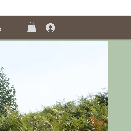
6
Logga in