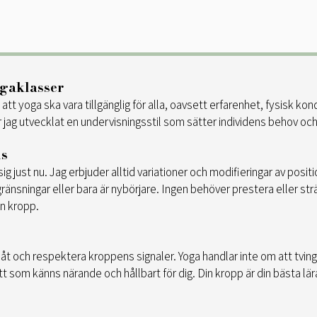
ogaklasser
tt yoga ska vara tillgänglig för alla, oavsett erfarenhet, fysisk kon
 jag utvecklat en undervisningsstil som sätter individens behov och
us
 just nu. Jag erbjuder alltid variationer och modifieringar av position
änsningar eller bara är nybörjare. Ingen behöver prestera eller strä
in kropp.
nåt och respektera kroppens signaler. Yoga handlar inte om att tvinga
tt som känns närande och hållbart för dig. Din kropp är din bästa lär