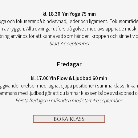
kl. 18.30 Yin Yoga 75 min
yoga och fokuserar på bindvävnad, leder och ligament. Fokusområden 
av ryggen. Alla övningar utförs på golvet med avslappnade muskler 
ing används för att känna vad som händer i kroppen och sinnet vid 
Start 3:e september
Fredagar
kl. 17.00 Yin Flow & Ljudbad 60 min
gigivande rörelser med lugna, djupa positioner i samma klass. Ink
llsammans med ljudbad gör att du lämnar klassen både avslappnad o
Första fredagen i månaden med start 4:e september.
Boka Klass