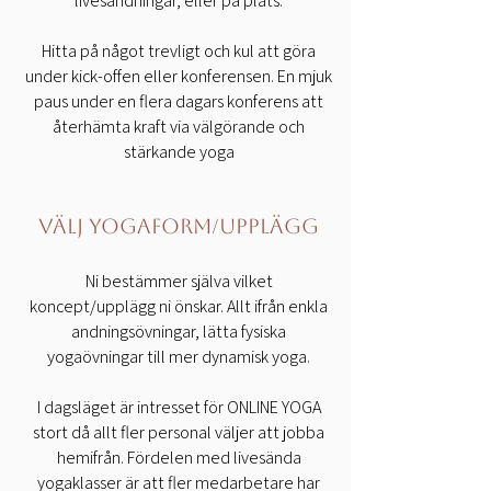
livesändningar, eller på plats.
Hitta på något trevligt och kul att göra
under kick-offen eller konferensen. En mjuk
paus under en flera dagars konferens att
återhämta kraft via välgörande och
stärkande yoga
VÄLJ YOGAFORM/UPPLÄGG
Ni bestämmer själva vilket
koncept/upplägg ni önskar. Allt ifrån enkla
andningsövningar, lätta fysiska
yogaövningar till mer dynamisk yoga.
I dagsläget är intresset för ONLINE YOGA
stort då allt fler personal väljer att jobba
hemifrån. Fördelen med livesända
yogaklasser är att fler medarbetare har