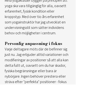
Mina yogaklasser bygger på principen att
yoga ska vara tillgänglig för alla, oavsett
erfarenhet, fysisk kondition eller
kroppstyp. Med över tio års erfarenhet
som yogainstruktör har jag utvecklat en
undervisningsstil som sätter individens
behov och möjligheter i centrum.
Personlig anpassning i fokus
Varje deltagare möts där de befinner sig
just nu. Jag erbjuder alltid variationer och
modifieringar av positioner så att alla kan
delta fullt ut, oavsett om du har skador,
fysiska begränsningar eller bara är
nybörjare. Ingen behöver prestera eller
sträva efter "perfekta" positioner - fokus
ligger på vad som känns rätt för just din
kropp.
Lyssna till din kropp