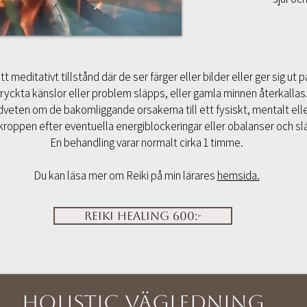
t meditativt tillstånd där de ser färger eller bilder eller ger sig ut p
ertryckta känslor eller problem släpps, eller gamla minnen återkall
medveten om de bakomliggande orsakerna till ett fysiskt, mentalt e
roppen efter eventuella energiblockeringar eller obalanser och sl
En behandling varar normalt cirka 1 timme.
Du kan läsa mer om Reiki på min lärares
hemsida.
Reiki healing 600:-
Holistic Vägledning