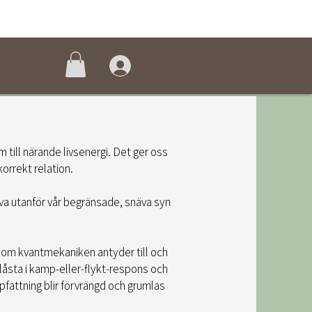
Log In
till närande livsenergi. Det ger oss
korrekt relation.
liva utanför vår begränsade, snäva syn
inom kvantmekaniken antyder till och
 låsta i kamp-eller-flykt-respons och
ppfattning blir förvrängd och grumlas