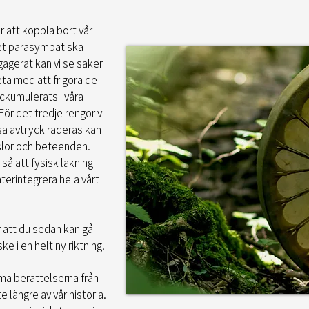
r att koppla bort vår
et parasympatiska
gagerat kan vi se saker
eta med att frigöra de
ackumulerats i våra
ör det tredje rengör vi
sa avtryck raderas kan
slor och beteenden.
å att fysisk läkning
terintegrera hela vårt
att du sedan kan gå
e i en helt ny riktning.
mma berättelserna från
te längre av vår historia.