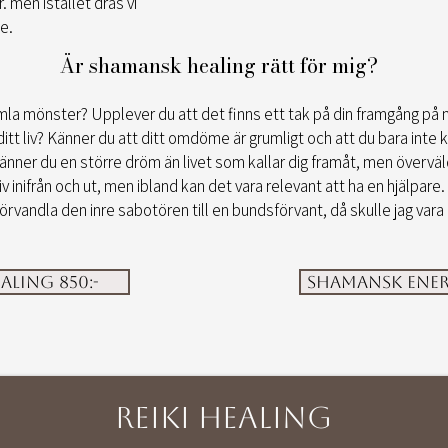
r. men istället dras vi
e.
Är shamansk healing rätt för mig?
mla mönster? Upplever du att det finns ett tak på din framgång på n
tt liv? Känner du att ditt omdöme är grumligt och att du bara inte 
 Känner du en större dröm än livet som kallar dig framåt, men överväl
iv inifrån och ut, men ibland kan det vara relevant att ha en hjälpar
 förvandla den inre sabotören till en bundsförvant, då skulle jag vara
ling 850:-
Shamansk energ
Reiki Healing