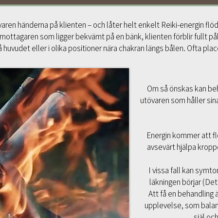
ren händerna på klienten – och låter helt enkelt Reiki-energin flöd
 mottagaren som ligger bekvämt på en bänk, klienten förblir fullt 
huvudet eller i olika positioner nära chakran längs bålen. Ofta plac
Om så önskas kan beh
utövaren som håller sin
Energin kommer att fl
avsevärt hjälpa krop
I vissa fall kan symt
läkningen börjar (Det
Att få en behandling
upplevelse, som balan
själ och