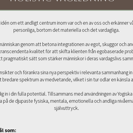
å idén om ett andligt centrum inom var och en av oss och erkänner v
personliga, bortom det materiella och det vardagliga.
la människan genom att betona integrationen av egot, skuggor och and
nscendenta kvalitet för att skifta klienten från egobaserade probl
tt pragmatiskt sätt som stärker människor i deras vardagslivs sa
 insikter och förankra sina nya perspektiv i relevanta sammanhang in i
tt bredare spektrum av medvetande, vilket i sin tur odlar en känsla 
r dig in i din fulla potential. Tillsammans med användningen av Yog
eta på de djupaste fysiska, mentala, emotionella och andliga nivåerna
självuttryck.
ål som: