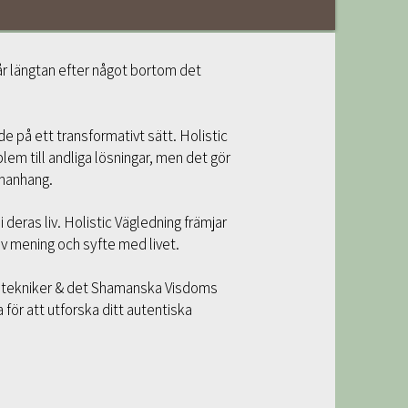
år längtan efter något bortom det
e på ett transformativt sätt. Holistic
em till andliga lösningar, men det gör
mmanhang.
 deras liv. Holistic Vägledning främjar
av mening och syfte med livet.
iska tekniker & det Shamanska Visdoms
 för att utforska ditt autentiska