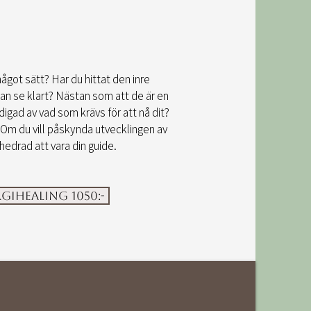
ågot sätt? Har du hittat den inre
kan se klart? Nästan som att de är en
digad av vad som krävs för att nå dit?
e. Om du vill påskynda utvecklingen av
 hedrad att vara din guide.
ihealing 1050:-