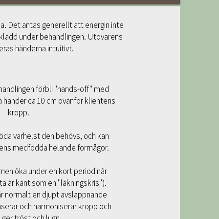
a. Det antas generellt att energin inte
påklädd under behandlingen. Utövarens
eras händerna intuitivt.
andlingen förbli "hands-off" med
a händer ca 10 cm ovanför klientens
kropp.
öda varhelst den behövs, och kan
pens medfödda helande förmågor.
omen öka under en kort period när
ta är känt som en "läkningskris").
 är normalt en djupt avslappnande
serar och harmoniserar kropp och
 ger tröst och lugn.​​