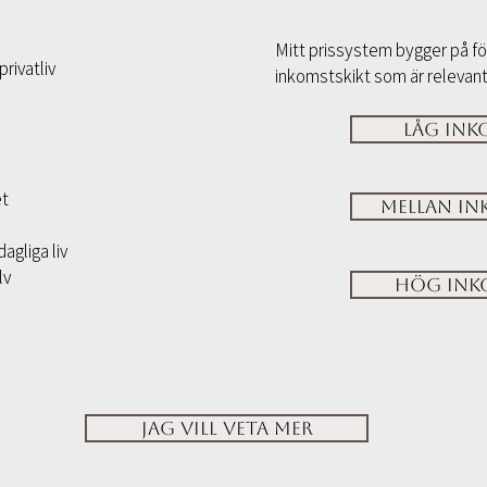
Mitt prissystem bygger på för
rivatliv
inkomstskikt som är relevant f
Låg inko
et
Mellan ink
agliga liv
lv
Hög inko
Jag vill veta mer