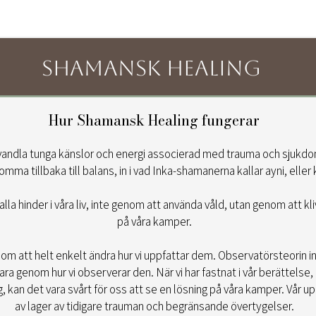
Shamansk Healing
Hur Shamansk Healing fungerar
vandla tunga känslor och energi associerad med trauma och sjukdom 
mma tillbaka till balans, in i vad Inka-shamanerna kallar ayni, eller 
lla hinder i våra liv, inte genom att använda våld, utan genom att k
på våra kamper.
nom att helt enkelt ändra hur vi uppfattar dem. Observatörsteorin 
ra genom hur vi observerar den. När vi har fastnat i vår berättelse,
, kan det vara svårt för oss att se en lösning på våra kamper. Vår u
av lager av tidigare trauman och begränsande övertygelser.​​