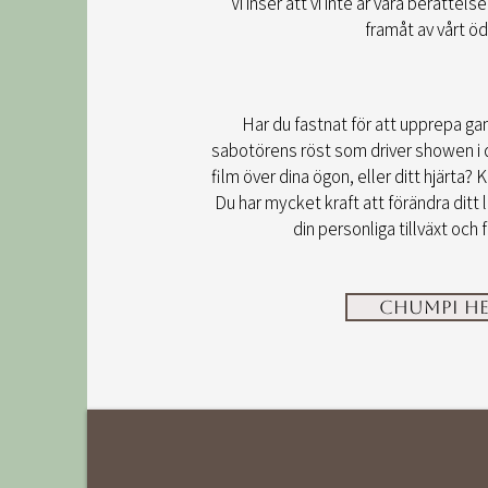
Vi inser att vi inte är våra berättelse
framåt av vårt öd
Har du fastnat för att upprepa ga
sabotörens röst som driver showen i di
film över dina ögon, eller ditt hjärta?
Du har mycket kraft att förändra ditt l
din personliga tillväxt och
Chumpi Hea