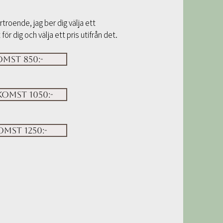
troende, jag ber dig välja ett
ör dig och välja ett pris utifrån det.
mst 850:-
omst 1050:-
mst 1250:-