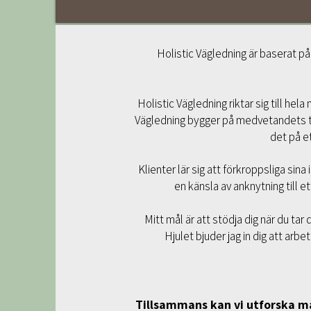
Holistic Vägledning är baserat p
Holistic Vägledning riktar sig till he
Vägledning bygger på medvetandets tra
det på e
Klienter lär sig att förkroppsliga sina
en känsla av anknytning till e
Mitt mål är att stödja dig när du ta
Hjulet bjuder jag in dig att arb
Tillsammans kan vi utforska m