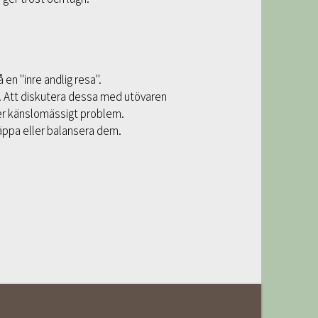
å en "inre andlig resa".
as. Att diskutera dessa med utövaren
ller känslomässigt problem.
äppa eller balansera dem.