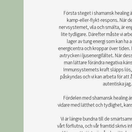
​​Första steget i shamansk healing ä
kamp-eller-flykt-respons. När d
nervsystemet, vila och smälta, är en
lite tydligare. Därefter måste vi arb
lager av tung energi som kan ha 
energicentra och kroppar över tiden. F
avtrycken i ljusenergifältet. När des
man lättare förändra negativa kän
Immunsystemets kraft släpps lös, s
påskyndas och vi kan arbeta för att å
autentiska jag.
Fördelen med shamansk healing är 
vidare med lätthet och tydlighet, kansk
Vi är längre bundna till de smärtsa
vårt förflutna, och vår framtid skrivs in