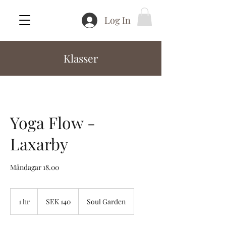
Log In
Klasser
Yoga Flow -
Laxarby
Måndagar 18.00
140
Swedish
1 hr
1
SEK 140
Soul Garden
kronor
h