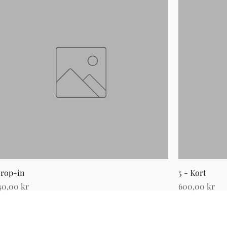
rop-in
5 - Kort
ris
Pris
40,00 kr
600,00 kr