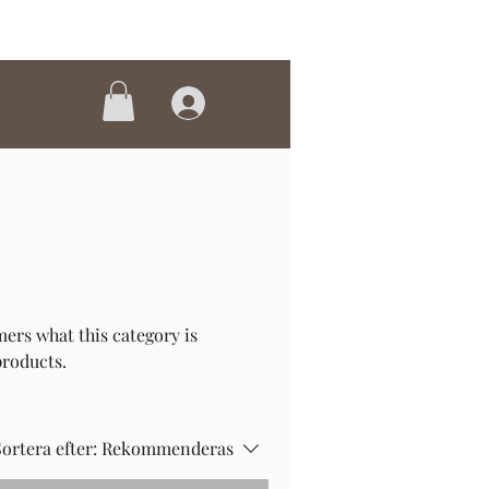
Logga in
omers what this category is
products.
ortera efter:
Rekommenderas