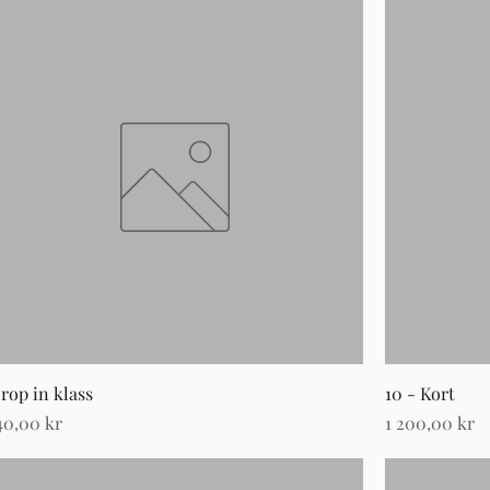
rop in klass
10 - Kort
ris
Pris
40,00 kr
1 200,00 kr