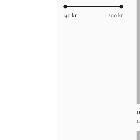
140 kr
1 200 kr
D
P
1